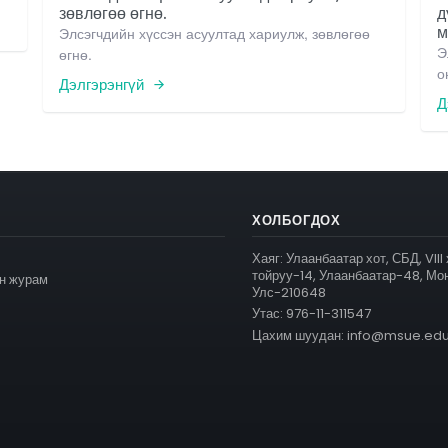
зөвлөгөө өгнө.
д
м
Элсэгчдийн хүссэн асуултад хариулж, зөвлөгөө
Э
өгнө.
о
Дэлгэрэнгүй
Д
ХОЛБОГДОХ
Хаяг: Улаанбаатар хот, СБД, VIII
тойруу-14, Улаанбаатар-48, Мо
н журам
Улс-210648
р
Утас: 976-11-311547
Цахим шуудан: info@msue.ed