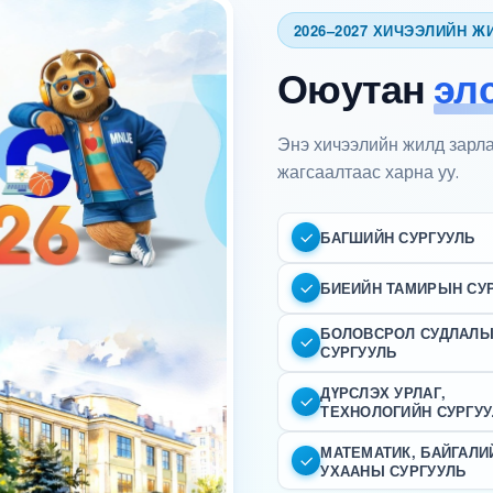
2026–2027 ХИЧЭЭЛИЙН Ж
Оюутан
эл
Энэ хичээлийн жилд зарла
жагсаалтаас харна уу.
БАГШИЙН СУРГУУЛЬ
БИЕИЙН ТАМИРЫН СУ
БОЛОВСРОЛ СУДЛАЛ
СУРГУУЛЬ
ДҮРСЛЭХ УРЛАГ,
ТЕХНОЛОГИЙН СУРГУ
МАТЕМАТИК, БАЙГАЛИ
УХААНЫ СУРГУУЛЬ