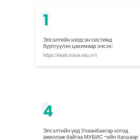
1
Элсэлтийн нэгдсэн системд
бүртгүүлэн цахимаар элсэх:
https://elselt.msue.edu.mn
4
Элсэлтийн үед Улаанбаатар хотод
ажиллаж байгаа МУБИС -ийн багшаар