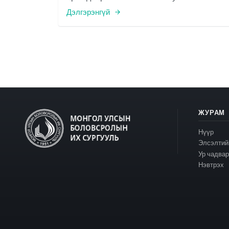
Дэлгэрэнгүй
ЖУРАМ
Нүүр
Элсэлтий
Ур чадва
Нэвтрэх