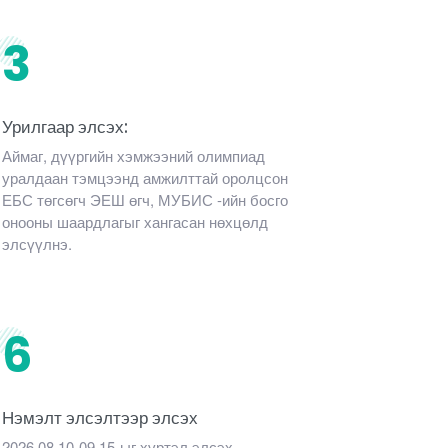
3
Урилгаар элсэх:
Аймаг, дүүргийн хэмжээний олимпиад
уралдаан тэмцээнд амжилттай оролцсон
ЕБС төгсөгч ЭЕШ өгч, МУБИС -ийн босго
онооны шаардлагыг хангасан нөхцөлд
элсүүлнэ.
6
Нэмэлт элсэлтээр элсэх
2026.08.10-09.15-ыг хүртэл элсэх