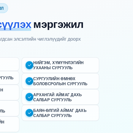
ИЛ
сүүлэх
мэргэжил
гдсан элсэлтийн чиглэлүүдийг доорх
НИЙГЭМ, ХҮМҮҮНЛЭГИЙН
УХААНЫ СУРГУУЛЬ
РГУУЛЬ
СУРГУУЛИЙН ӨМНӨХ
БОЛОВСРОЛЫН СУРГУУЛЬ
ЫН
АРХАНГАЙ АЙМАГ ДАХЬ
САЛБАР СУРГУУЛЬ
БАЯН-ӨЛГИЙ АЙМАГ ДАХЬ
УЛЬ
САЛБАР СУРГУУЛЬ
ЙН