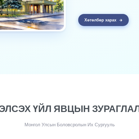
Хөтөлбөр харах
ЭЛСЭХ ҮЙЛ ЯВЦЫН ЗУРАГЛА
Монгол Улсын Боловсролын Их Сургууль