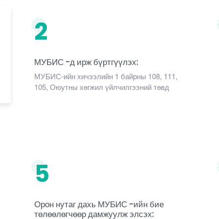
2
МУБИС -д ирж бүртгүүлэх:
МУБИС-ийн хичээлийн 1 байрны 108, 111,
105, Оюутны хөгжил үйлчилгээний төвд
5
Орон нутаг дахь МУБИС -ийн бие
төлөөлөгчөөр дамжуулж элсэх: