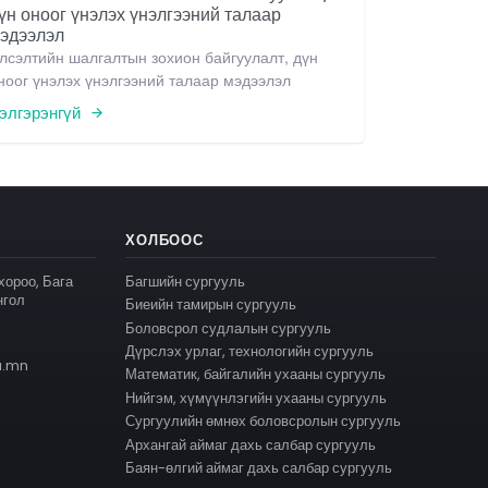
үн оноог үнэлэх үнэлгээний талаар
эдээлэл
лсэлтийн шалгалтын зохион байгуулалт, дүн
ноог үнэлэх үнэлгээний талаар мэдээлэл
элгэрэнгүй
ХОЛБООС
 хороо, Бага
Багшийн сургууль
нгол
Биеийн тамирын сургууль
Боловсрол судлалын сургууль
Дүрслэх урлаг, технологийн сургууль
u.mn
Математик, байгалийн ухааны сургууль
Нийгэм, хүмүүнлэгийн ухааны сургууль
Сургуулийн өмнөх боловсролын сургууль
Архангай аймаг дахь салбар сургууль
Баян-өлгий аймаг дахь салбар сургууль